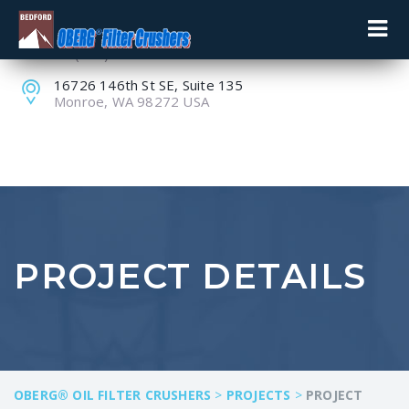
+1 (800) 848-8228
+1 (360) 805-9099
16726 146th St SE, Suite 135
Monroe, WA 98272 USA
PROJECT DETAILS
OBERG® OIL FILTER CRUSHERS
>
PROJECTS
>
PROJECT